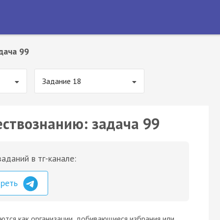
дача 99
Задание 18
ествознанию: задача 99
аданий в тг-канале:
треть
ются как организации, добивающиеся избрания или