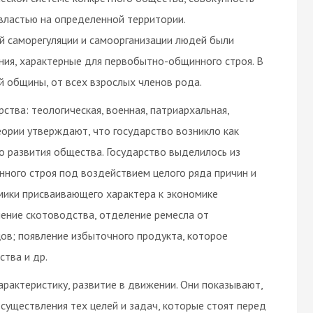
властью на определенной территории.
 саморегуляции и самоорганизации людей были
ния, характерные для первобытно-общинного строя. В
 общины, от всех взрослых членов рода.
ства: теологическая, военная, патриархальная,
еории утверждают, что государство возникло как
о развития общества. Государство выделилось из
ного строя под воздействием целого ряда причин и
мики присваивающего характера к экономике
ение скотоводства, отделение ремесла от
цов; появление избыточного продукта, которое
тва и др.
рактеристику, развитие в движении. Они показывают,
существления тех целей и задач, которые стоят перед