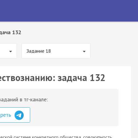
дача 132
Задание 18
ествознанию: задача 132
аданий в тг-канале:
треть
ческой системе конкретного общества, совокупность