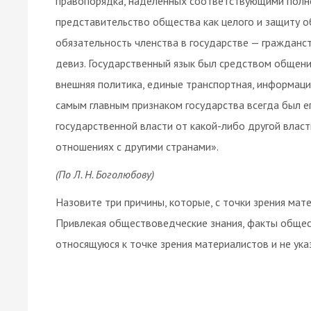
правопорядка, наделённых соответствующими полно
представительство общества как целого и защиту о
обязательность членства в государстве — гражданств
девиз. Государственный язык был средством общени
внешняя политика, единые транспортная, информацио
самым главным признаком государства всегда был е
государственной власти от какой-либо другой власт
отношениях с другими странами».
(По Л. Н. Боголюбову)
Назовите три причины, которые, с точки зрения мат
Привлекая обществоведческие знания, факты общест
относящуюся к точке зрения материалистов и не ука