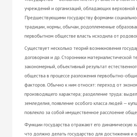
учреждений и организаций, обладающих верховной 
Предшествующими государству формами социальной
традиции, нормы, обычаи, родоплеменные образова
первобытном обществе власть исходила от родовой
Существует несколько теорий возникновения государ
договорная и др. Сторонники материалистической т
закономерный, объективный результат естественног
общества в процессе разложения первобытно-общин
факторов. Обычно к ним относят: переход от эконо
производящего характера; разделение труда: выдел
земледелия, появление особого класса людей — куп
повлекло за собой имущественное расслоение общес
Функции государства отражают его динамическую ха
что должно делать государство для достижения и о