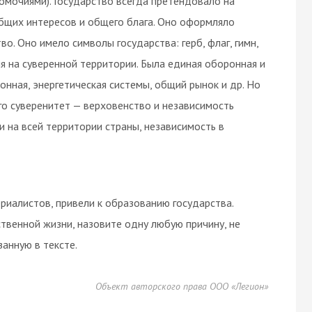
мочиями). Государство всегда претендовало на
бщих интересов и общего блага. Оно оформляло
о. Оно имело символы государства: герб, флаг, гимн,
я на суверенной территории. Была единая оборонная и
нная, энергетическая системы, общий рынок и др. Но
го суверенитет — верховенство и независимость
и на всей территории страны, независимость в
ериалистов, привели к образованию государства.
венной жизни, назовите одну любую причину, не
занную в тексте.
Объект авторского права ООО «Легион»