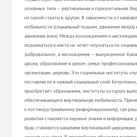
основных типа — вертикальная и горизонтальная. В
из одной страты в другую. В зависимости от напра
мобильности (социальный подъем, движение вверх) 
движение вниз). Между восхождением и нисхождени
подниматься и никто не хочет опускаться по социал
добровольное, а нисхождение — вынужденное. Кана
школа, образование в целом, семья, профессиональн
организации, церковь. Эти социальные институты с
поставляя их в нужный социальный слой. Безусловн
приобретает образование, институты которого вып
обеспечивающего вертикальную мобильность. Приче
к постиндустриальному (информационному), где ре
развития становятся научные знания и информация, 
брак становятся каналами вертикальной циркуляции,
социальных страт. В европейском обществе распрос