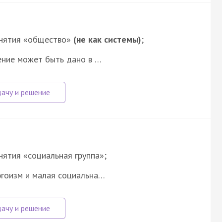
онятия «общество»
(не как системы)
;
ение может быть дано в …
нятия «социальная группа»;
 эгоизм и малая социальна…