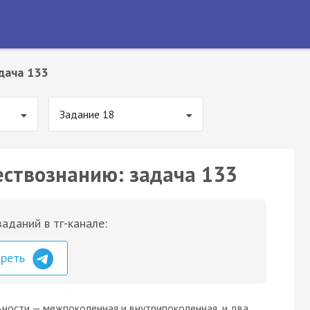
дача 133
Задание 18
ествознанию: задача 133
аданий в тг-канале:
треть
ности — межпоколенная и внутрипоколенная, и два