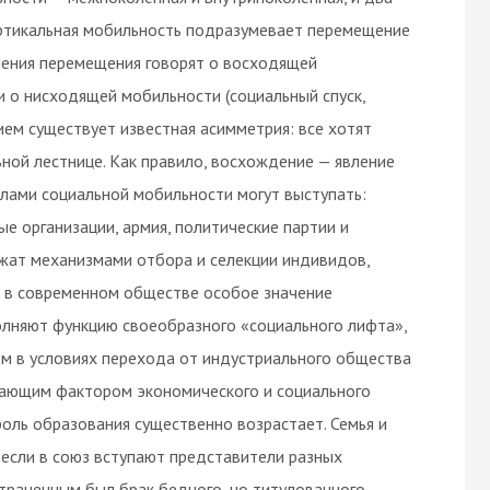
ертикальная мобильность подразумевает перемещение
вления перемещения говорят о восходящей
и о нисходящей мобильности (социальный спуск,
ем существует известная асимметрия: все хотят
ьной лестнице. Как правило, восхождение — явление
лами социальной мобильности могут выступать:
ые организации, армия, политические партии и
лужат механизмами отбора и селекции индивидов,
о, в современном обществе особое значение
олняют функцию своеобразного «социального лифта»,
м в условиях перехода от индустриального общества
шающим фактором экономического и социального
роль образования существенно возрастает. Семья и
 если в союз вступают представители разных
траненным был брак бедного, но титулованного