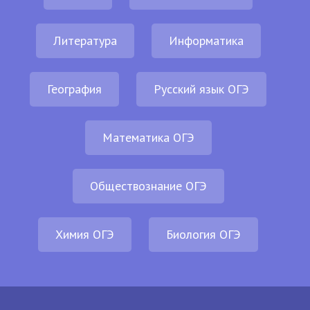
Литература
Информатика
География
Русский язык ОГЭ
Математика ОГЭ
Обществознание ОГЭ
Химия ОГЭ
Биология ОГЭ