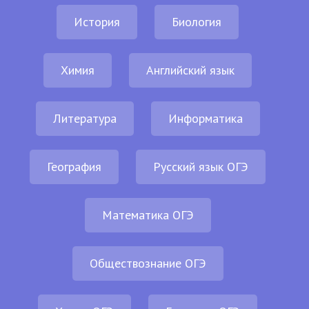
История
Биология
Химия
Английский язык
Литература
Информатика
География
Русский язык ОГЭ
Математика ОГЭ
Обществознание ОГЭ