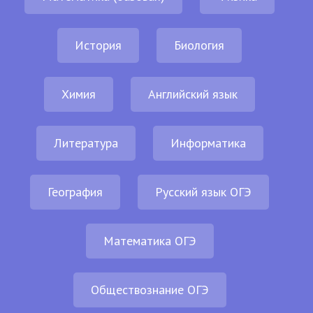
История
Биология
Химия
Английский язык
Литература
Информатика
География
Русский язык ОГЭ
Математика ОГЭ
Обществознание ОГЭ