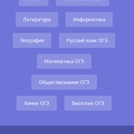
Литература
Информатика
География
Русский язык ОГЭ
Математика ОГЭ
Обществознание ОГЭ
Химия ОГЭ
Биология ОГЭ