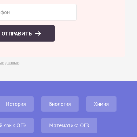
ОТПРАВИТЬ
ых данных
.
История
Биология
Химия
й язык ОГЭ
Математика ОГЭ