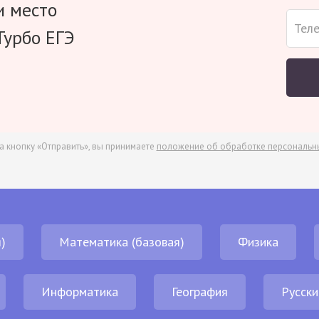
и место
Турбо ЕГЭ
а кнопку «Отправить», вы принимаете
положение об обработке персональн
)
Математика (базовая)
Физика
Информатика
География
Русски