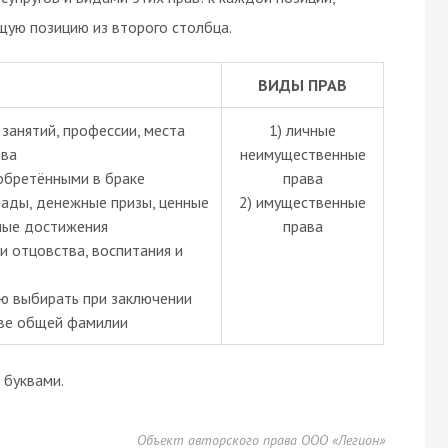
щую позицию из второго столбца.
ВИДЫ ПРАВ
 занятий, профессии, места
1) личные
тва
неимущественные
обретёнными в браке
права
грады, денежные призы, ценные
2) имущественные
вные достижения
права
и отцовства, воспитания и
ию выбирать при заключении
тве общей фамилии
буквами.
Объект авторского права ООО «Легион»