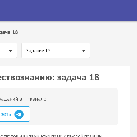
дача 18
Задание 15
ествознанию: задача 18
аданий в тг-канале:
треть
упругов и видами этих прав: к каждой позиции,