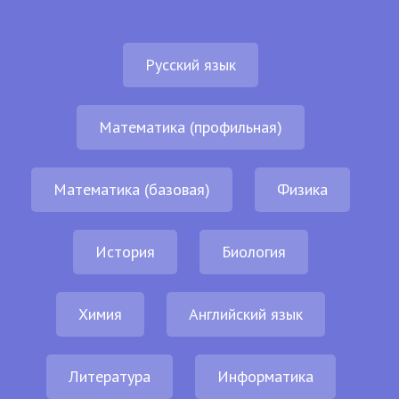
Русский язык
Математика (профильная)
Математика (базовая)
Физика
История
Биология
Химия
Английский язык
Литература
Информатика