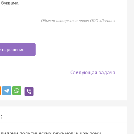
буквами.
Объект авторского права ООО «Легион»
еть решение
Следующая задача
:
 видами политических режимов: к каждому