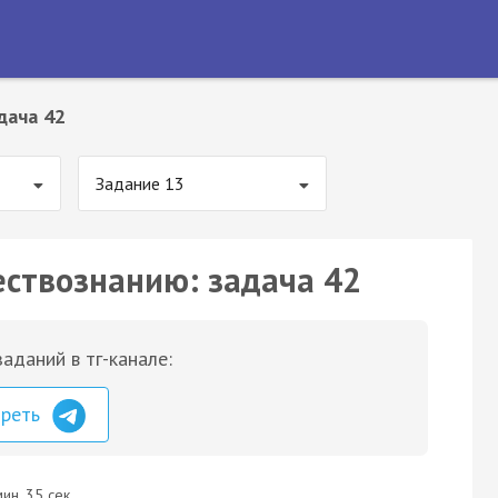
дача 42
Задание 13
ествознанию: задача 42
аданий в тг-канале:
треть
ин. 35 сек.