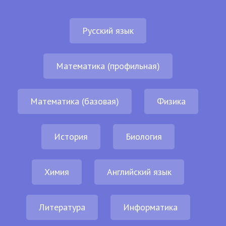
Русский язык
Математика (профильная)
Математика (базовая)
Физика
История
Биология
Химия
Английский язык
Литература
Информатика