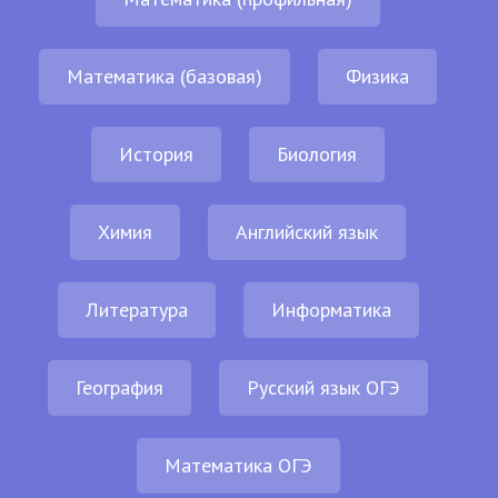
Математика (базовая)
Физика
История
Биология
Химия
Английский язык
Литература
Информатика
География
Русский язык ОГЭ
Математика ОГЭ