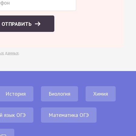
ОТПРАВИТЬ
ых данных
.
История
Биология
Химия
й язык ОГЭ
Математика ОГЭ