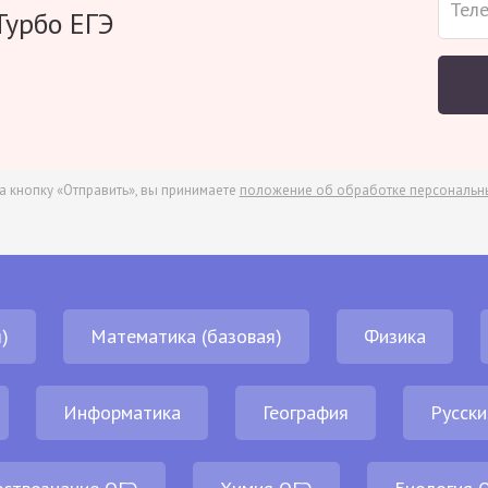
Турбо ЕГЭ
а кнопку «Отправить», вы принимаете
положение об обработке персональн
)
Математика (базовая)
Физика
Информатика
География
Русски