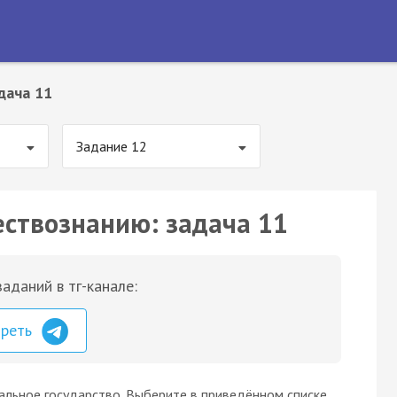
дача 11
Задание 12
ествознанию: задача 11
аданий в тг-канале:
треть
альное государство. Выберите в приведённом списке