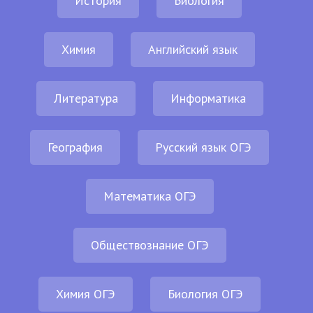
История
Биология
Химия
Английский язык
Литература
Информатика
География
Русский язык ОГЭ
Математика ОГЭ
Обществознание ОГЭ
Химия ОГЭ
Биология ОГЭ