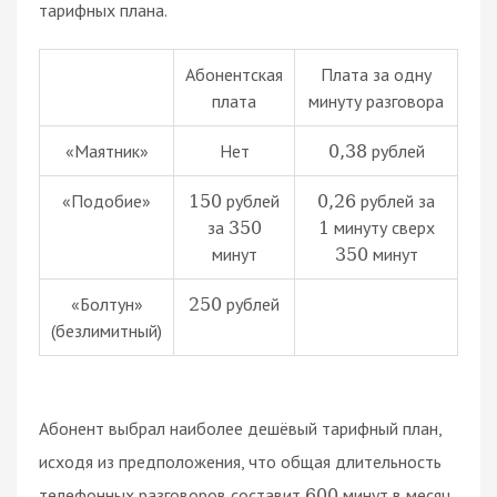
тарифных плана.
Абонентская
Плата за одну
плата
минуту разговора
«Маятник»
Нет
рублей
0
,
38
«Подобие»
рублей
рублей за
150
0
,
26
за
минуту сверх
350
1
минут
минут
350
«Болтун»
рублей
250
(безлимитный)
Абонент выбрал наиболее дешёвый тарифный план,
исходя из предположения, что общая длительность
телефонных разговоров составит
минут в месяц.
600