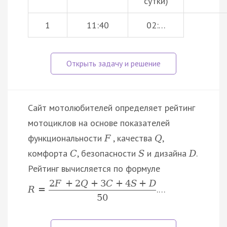
сутки)
1
11:40
02:…
Сайт мотолюбителей определяет рейтинг
мотоциклов на основе показателей
функциональности
, качества
,
F
Q
комфорта
, безопасности
и дизайна
.
C
S
D
Рейтинг вычисляется по формуле
2
F
+
2
Q
+
3
C
+
4
S
+
D
.…
R
=
50