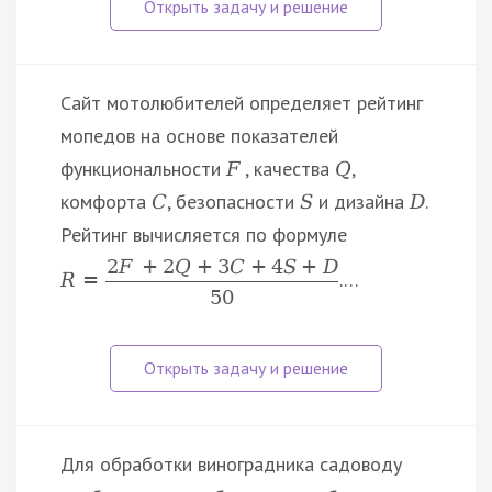
Сайт мотолюбителей определяет рейтинг
мопедов на основе показателей
функциональности
, качества
,
F
Q
комфорта
, безопасности
и дизайна
.
C
S
D
Рейтинг вычисляется по формуле
2
F
+
2
Q
+
3
C
+
4
S
+
D
.…
R
=
50
Для обработки виноградника садоводу