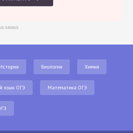
ых данных
.
История
Биология
Химия
й язык ОГЭ
Математика ОГЭ
ОГЭ