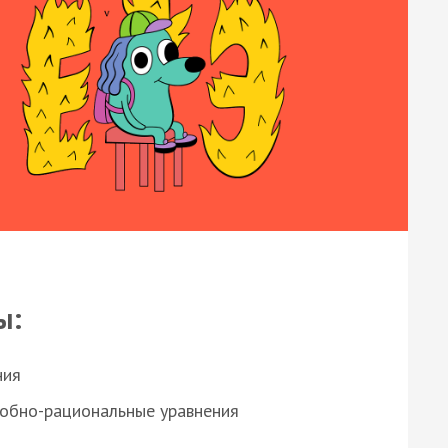
ы:
ния
робно-рациональные уравнения