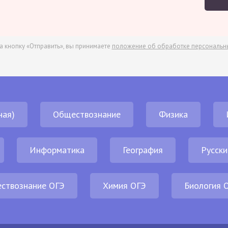
а кнопку «Отправить», вы принимаете
положение об обработке персональн
ная)
Обществознание
Физика
Информатика
География
Русски
ствознание ОГЭ
Химия ОГЭ
Биология 