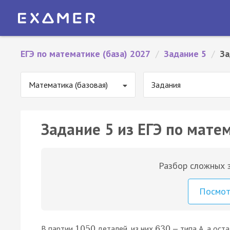
ЕГЭ по математике (база) 2027
/
Задание 5
/
За
Математика (базовая)
Задания
Задание 5 из ЕГЭ по матем
Разбор сложных з
Посмо
В партии
деталей, из них
— типа A, а ост
1050
630