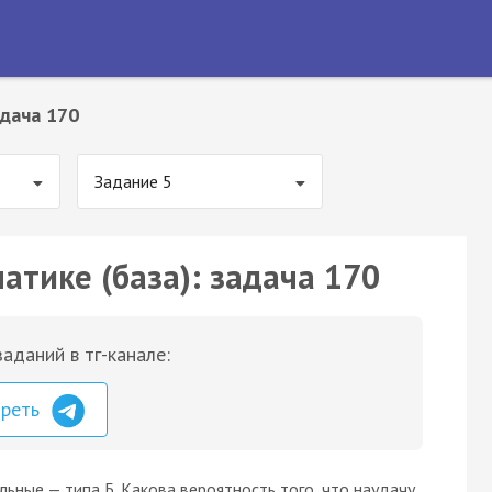
дача 170
Задание 5
атике (база): задача 170
аданий в тг-канале:
треть
альные — типа Б. Какова вероятность того, что наудачу