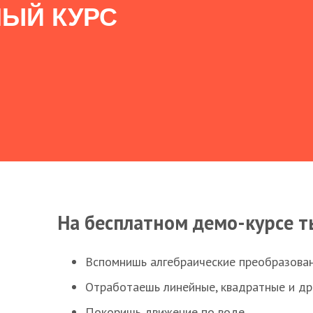
ЫЙ КУРС
На бесплатном демо-курсе т
Вспомнишь алгебраические преобразова
Отработаешь линейные, квадратные и д
Покоришь движение по воде