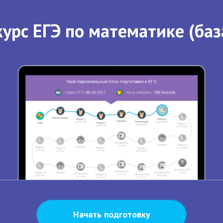
урс ЕГЭ по математике (баз
Начать подготовку