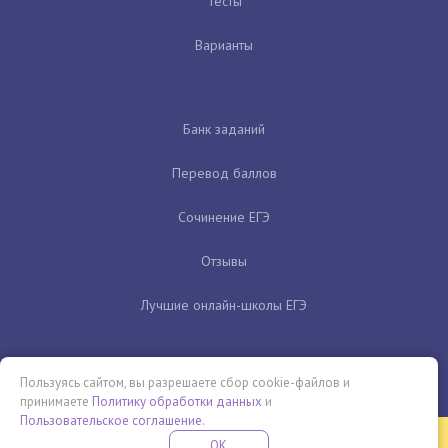
Тесты
Варианты
Банк заданий
Перевод баллов
Сочинение ЕГЭ
Отзывы
Лучшие онлайн-школы ЕГЭ
Пользуясь сайтом, вы разрешаете сбор cookie-файлов и
принимаете
Политику обработки данных
и
Пользовательское соглашение
.
Бесплатная летняя школа
OK