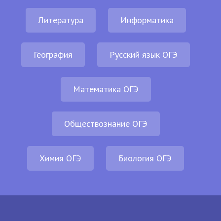
Литература
Информатика
География
Русский язык ОГЭ
Математика ОГЭ
Обществознание ОГЭ
Химия ОГЭ
Биология ОГЭ