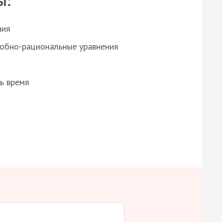
ы:
ния
робно-рациональные уравнения
ь время