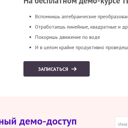
На бесплатном демо-курсе т
Вспомнишь алгебраические преобразова
Отработаешь линейные, квадратные и д
Покоришь движение по воде
И в целом крайне продуктивно проведеш
ЗАПИСАТЬСЯ
тный демо-доступ