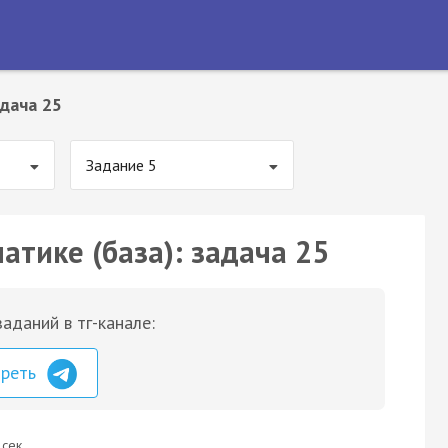
дача 25
Задание 5
атике (база): задача 25
аданий в тг-канале:
треть
 сек.