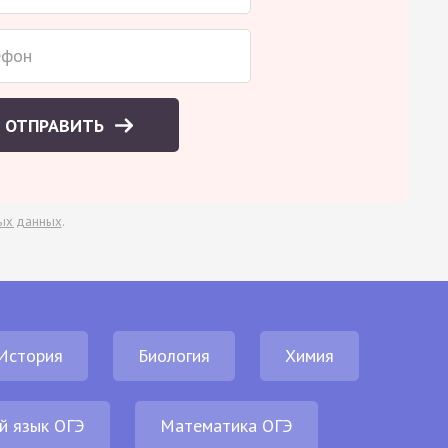
ОТПРАВИТЬ
ых данных
.
История
Биология
Химия
й язык ОГЭ
Математика ОГЭ