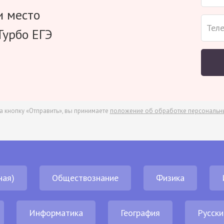
и место
Турбо ЕГЭ
а кнопку «Отправить», вы принимаете
положение об обработке персональн
ная)
Обществознание
Физика
Информатика
География
Русски