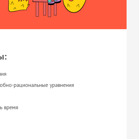
ы:
ния
робно-рациональные уравнения
ь время