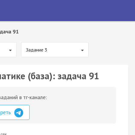
дача 91
Задание 3
атике (база): задача 91
аданий в тг-канале:
треть
 сек.