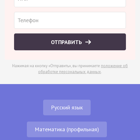
ОТПРАВИТЬ
Нажимая на кнопку «Отправить», вы принимаете
положение об
обработке персональных данных
.
Русский язык
Математика (профильная)