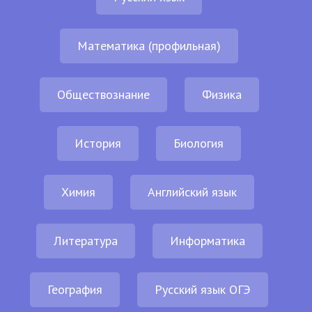
Математика (профильная)
Обществознание
Физика
История
Биология
Химия
Английский язык
Литература
Информатика
География
Русский язык ОГЭ