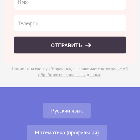
ОТПРАВИТЬ
Нажимая на кнопку «Отправить», вы принимаете
положение об
обработке персональных данных
.
Русский язык
Математика (профильная)