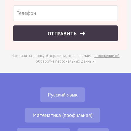
ОТПРАВИТЬ
Нажимая на кнопку «Отправить», вы принимаете
положение об
обработке персональных данных
.
Русский язык
Математика (профильная)