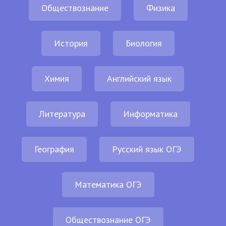
Обществознание
Физика
История
Биология
Химия
Английский язык
Литература
Информатика
География
Русский язык ОГЭ
Математика ОГЭ
Обществознание ОГЭ