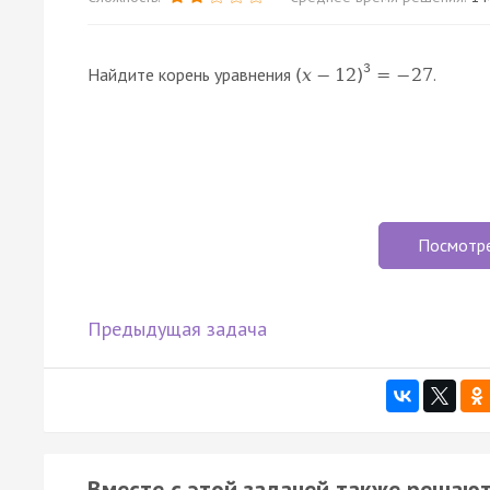
3
Найдите корень уравнения
.
(
x
−
12
)
=
−
27
Посмотр
Предыдущая задача
Вместе с этой задачей также решают