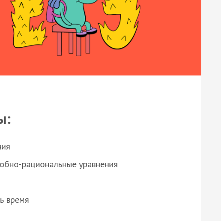
ы:
ния
робно-рациональные уравнения
ь время