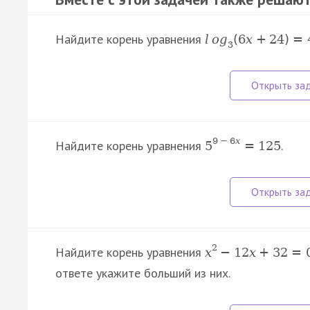
Найдите корень уравнения
l
o
g
(
6
x
+
24
)
=
3
9
−
6
x
Найдите корень уравнения
.
5
=
125
2
Найдите корень уравнения
x
−
12
x
+
32
=
ответе укажите больший из них.