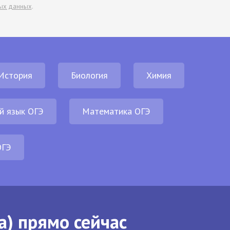
ых данных
.
История
Биология
Химия
й язык ОГЭ
Математика ОГЭ
ОГЭ
а) прямо сейчас