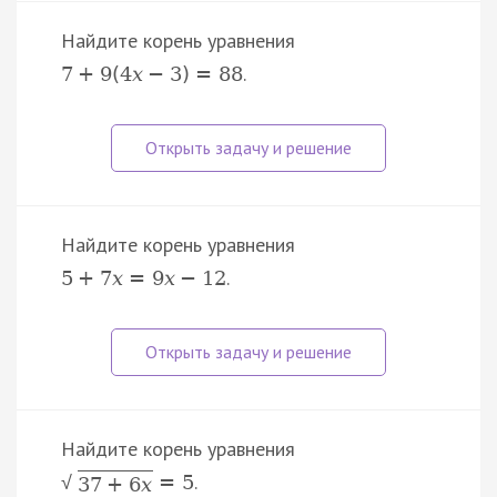
Найдите корень уравнения
.
7
+
9
(
4
x
−
3
)
=
88
Найдите корень уравнения
.
5
+
7
x
=
9
x
−
12
Найдите корень уравнения
.
=
5
√
37
+
6
x