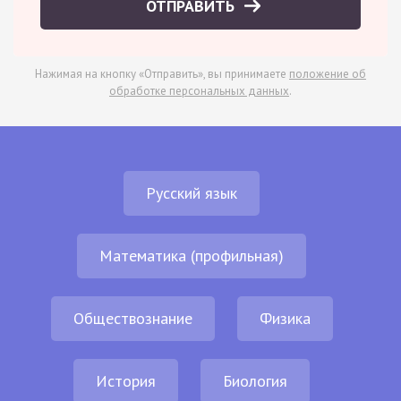
ОТПРАВИТЬ
Нажимая на кнопку «Отправить», вы принимаете
положение об
обработке персональных данных
.
Русский язык
Математика (профильная)
Обществознание
Физика
История
Биология