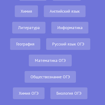
Химия
Английский язык
Литература
Информатика
География
Русский язык ОГЭ
Математика ОГЭ
Обществознание ОГЭ
Химия ОГЭ
Биология ОГЭ