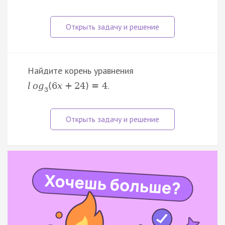
Найдите корень уравнения
.
l
o
g
(
6
x
+
24
)
=
4
3