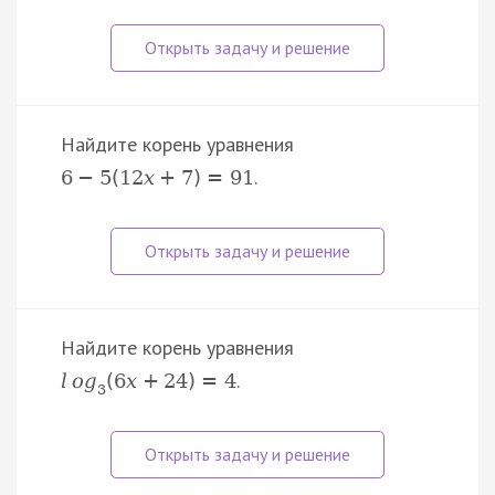
Найдите корень уравнения
.
6
−
5
(
12
x
+
7
)
=
91
Найдите корень уравнения
.
l
o
g
(
6
x
+
24
)
=
4
3