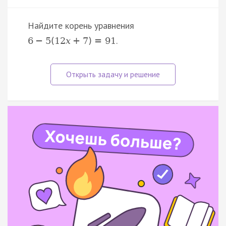
Найдите корень уравнения
.
6
−
5
(
12
x
+
7
)
=
91