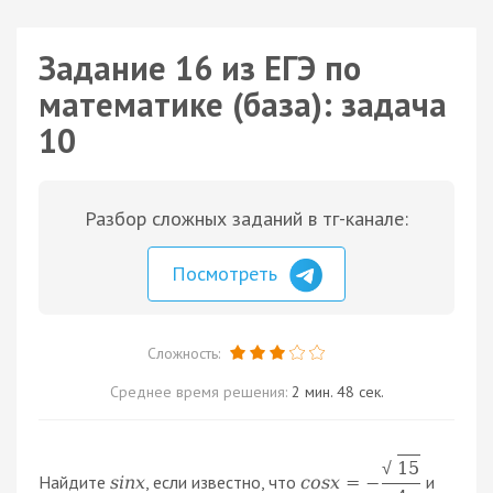
Задание 16 из ЕГЭ по
математике (база): задача
10
Разбор сложных заданий в тг-канале:
Посмотреть
Сложность:
Среднее время решения:
2 мин. 48 сек.
15
√
Найдите
, если известно, что
и
s
i
n
x
c
o
s
x
=
−