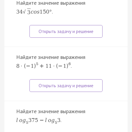
Найдите значение выражения
.
34
c
o
s
150
°
√
3
Найдите значение выражения
5
6
.
8
·
(
−
1
)
+
11
·
(
−
1
)
Найдите значение выражения
.
l
o
g
375
−
l
o
g
3
5
5