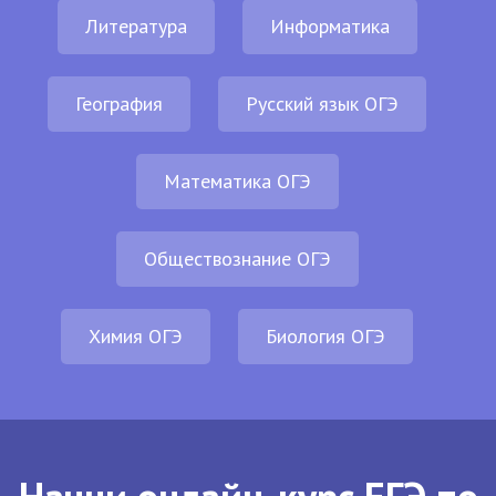
Литература
Информатика
География
Русский язык ОГЭ
Математика ОГЭ
Обществознание ОГЭ
Химия ОГЭ
Биология ОГЭ