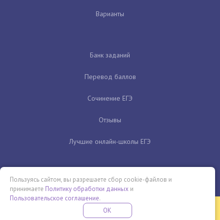
Варианты
Банк заданий
Перевод баллов
Сочинение ЕГЭ
Отзывы
Лучшие онлайн-школы ЕГЭ
Пользуясь сайтом, вы разрешаете сбор cookie-файлов и
принимаете
Политику обработки данных
и
Пользовательское соглашение
.
Бесплатная летняя школа
OK
ПОДРОБНЕЕ
ПРОВЕДИ ЭТО ЛЕТО С ПОЛЬЗОЙ