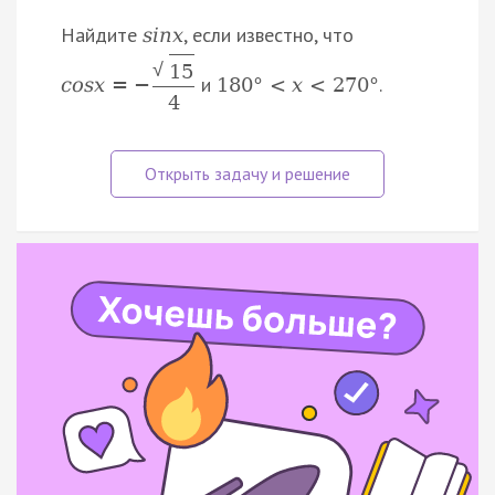
Найдите
, если известно, что
s
i
n
x
√
15
и
.
c
o
s
x
=
−
180
°
<
x
<
270
°
4