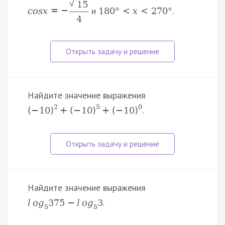
√
15
и
.
c
o
s
x
=
−
180
°
<
x
<
270
°
4
Найдите значение выражения
2
5
0
.
(
−
10
)
+
(
−
10
)
+
(
−
10
)
Найдите значение выражения
.
l
o
g
375
−
l
o
g
3
5
5