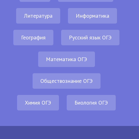
Литература
Информатика
География
Русский язык ОГЭ
Математика ОГЭ
Обществознание ОГЭ
Химия ОГЭ
Биология ОГЭ