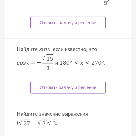
3
5
Найдите
, если известно, что
s
i
n
x
√
15
и
.
c
o
s
x
=
−
180
°
<
x
<
270
°
4
Найдите значение выражения
.
(
−
)
√
√
√
27
3
3