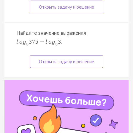
Найдите значение выражения
.
l
o
g
375
−
l
o
g
3
5
5