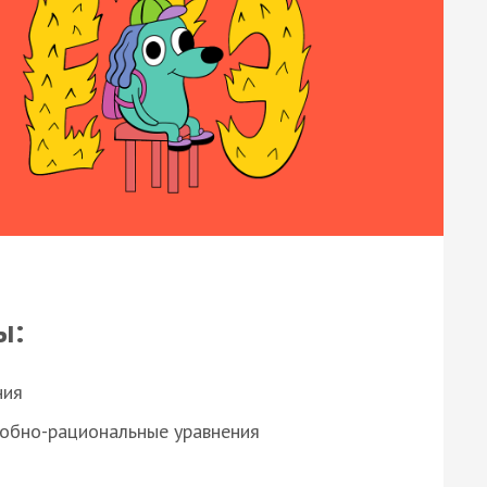
ы:
ния
робно-рациональные уравнения