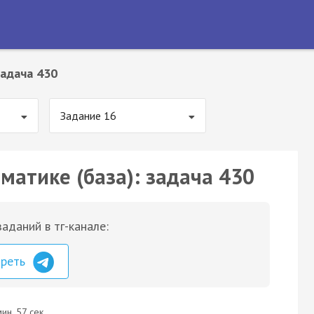
адача 430
Задание 16
матике (база): задача 430
аданий в тг-канале:
треть
ин. 57 сек.