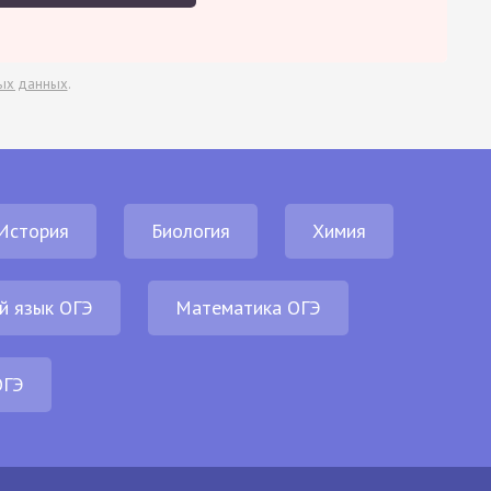
ых данных
.
История
Биология
Химия
й язык ОГЭ
Математика ОГЭ
ОГЭ