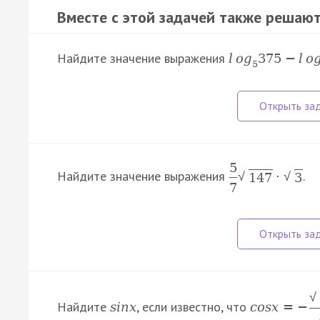
Вместе с этой задачей также решают
Найдите значение выражения
l
o
g
375
−
l
o
5
5
Найдите значение выражения
.
·
√
√
147
3
7
√
Найдите
, если известно, что
s
i
n
x
c
o
s
x
=
−