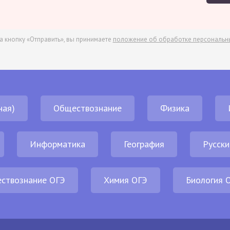
а кнопку «Отправить», вы принимаете
положение об обработке персональн
ная)
Обществознание
Физика
Информатика
География
Русски
ствознание ОГЭ
Химия ОГЭ
Биология 