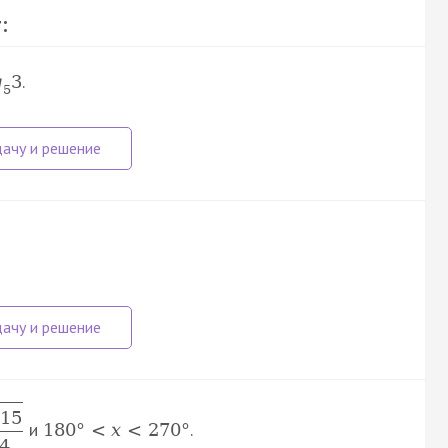
:
.
g
3
5
15
и
.
180
°
<
x
<
270
°
4