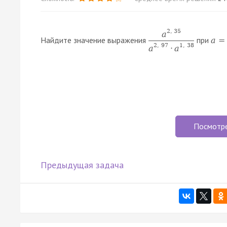
2
,
35
a
Найдите значение выражения
при
a
=
2
,
97
1
,
38
a
⋅
a
Посмотр
Предыдущая задача