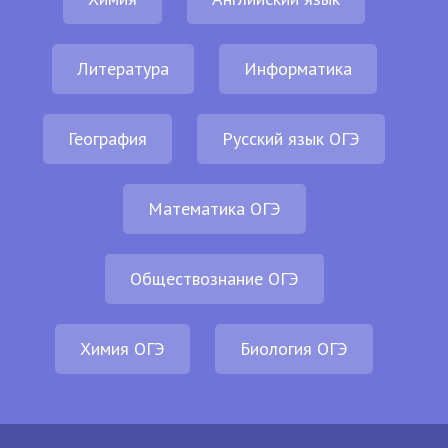
Литература
Информатика
География
Русский язык ОГЭ
Математика ОГЭ
Обществознание ОГЭ
Химия ОГЭ
Биология ОГЭ