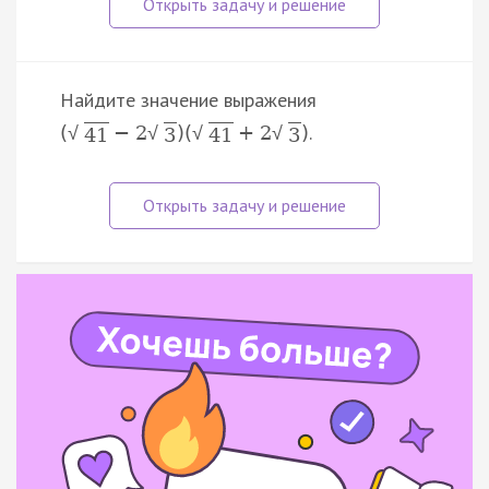
Найдите значение выражения
.
(
−
2
)
(
+
2
)
√
√
√
√
41
3
41
3