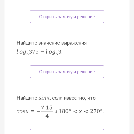
Найдите значение выражения
.
l
o
g
375
−
l
o
g
3
5
5
Найдите
, если известно, что
s
i
n
x
√
15
и
.
c
o
s
x
=
−
180
°
<
x
<
270
°
4