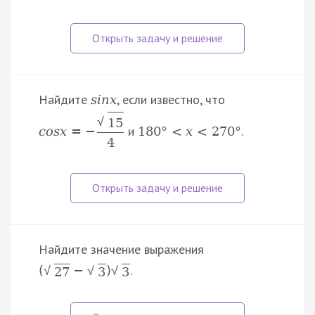
Найдите
, если известно, что
s
i
n
x
√
15
и
.
c
o
s
x
=
−
180
°
<
x
<
270
°
4
Найдите значение выражения
.
(
−
)
√
√
√
27
3
3