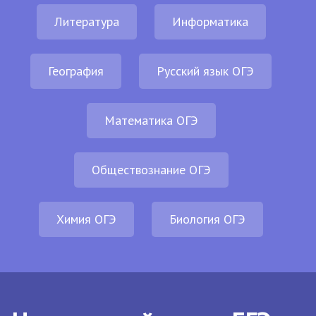
Литература
Информатика
География
Русский язык ОГЭ
Математика ОГЭ
Обществознание ОГЭ
Химия ОГЭ
Биология ОГЭ