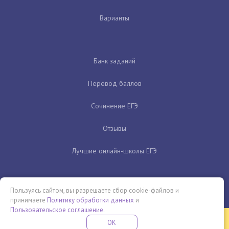
Варианты
Банк заданий
Перевод баллов
Сочинение ЕГЭ
Отзывы
Лучшие онлайн-школы ЕГЭ
Пользуясь сайтом, вы разрешаете сбор cookie-файлов и
принимаете
Политику обработки данных
и
Пользовательское соглашение
.
Бесплатная летняя школа
OK
ПОДРОБНЕЕ