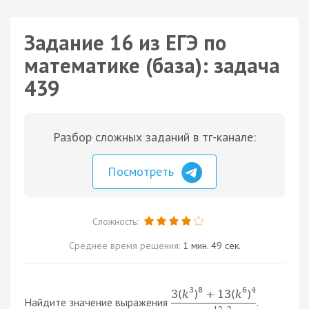
Задание 16 из ЕГЭ по
математике (база): задача
439
Разбор сложных заданий в тг-канале:
Посмотреть
Сложность:
Среднее время решения:
1 мин. 49 сек.
3
8
6
4
3
(
k
)
+
13
(
k
)
Найдите значение выражения
.
12
2