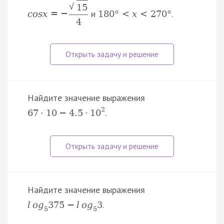
√
15
и
.
c
o
s
x
=
−
180
°
<
x
<
270
°
4
Найдите значение выражения
2
.
67
·
10
−
4.5
·
10
Найдите значение выражения
.
l
o
g
375
−
l
o
g
3
5
5