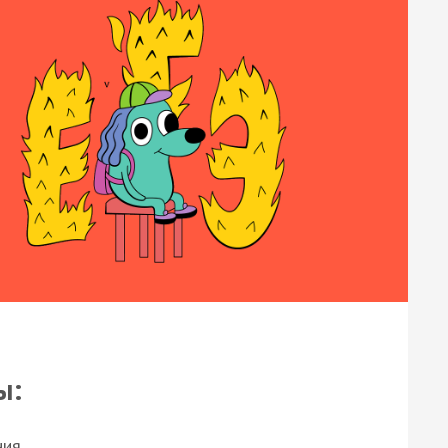
ы:
ния