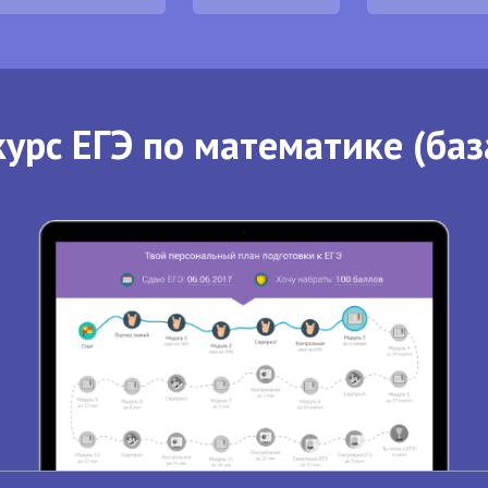
урс ЕГЭ по математике (баз