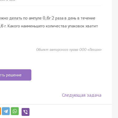
нужно делать по ампуле
г
раза в день в течение
0
,
6
2
г. Какого наименьшего количества упаковок хватит
,
6
Объект авторского права ООО «Легион»
еть решение
Следующая задача