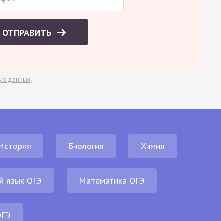
ОТПРАВИТЬ
ых данных
.
История
Биология
Химия
й язык ОГЭ
Математика ОГЭ
ОГЭ