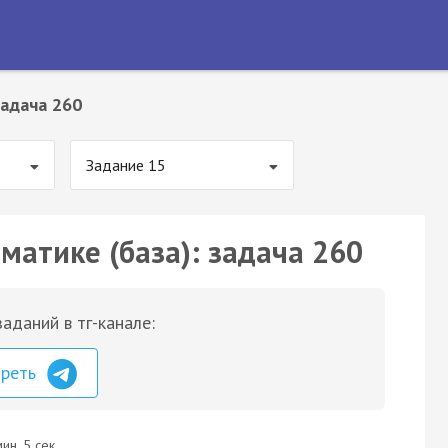
адача 260
Задание 15
матике (база): задача 260
аданий в тг-канале:
треть
ин. 5 сек.