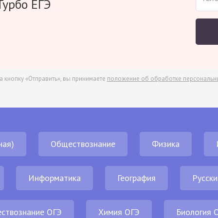
Турбо ЕГЭ
а кнопку «Отправить», вы принимаете
положение об обработке персональн
ная)
Обществознание
Физика
Информатика
География
Русски
ствознание ОГЭ
Химия ОГЭ
Биология 