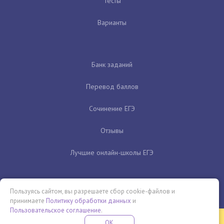
Тесты
Варианты
Банк заданий
Перевод баллов
Сочинение ЕГЭ
Отзывы
Лучшие онлайн-школы ЕГЭ
Пользуясь сайтом, вы разрешаете сбор cookie-файлов и
принимаете
Политику обработки данных
и
Пользовательское соглашение
.
Бесплатная летняя школа
OK