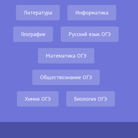
Литература
Информатика
География
Русский язык ОГЭ
Математика ОГЭ
Обществознание ОГЭ
Химия ОГЭ
Биология ОГЭ