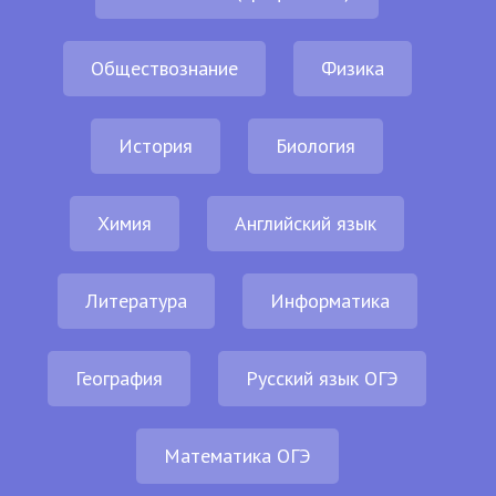
Обществознание
Физика
История
Биология
Химия
Английский язык
Литература
Информатика
География
Русский язык ОГЭ
Математика ОГЭ