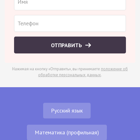
ОТПРАВИТЬ
Нажимая на кнопку «Отправить», вы принимаете
положение об
обработке персональных данных
.
Русский язык
Математика (профильная)