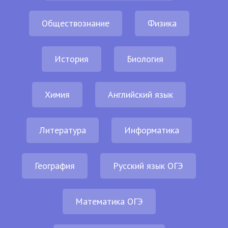
Обществознание
Физика
История
Биология
Химия
Английский язык
Литература
Информатика
География
Русский язык ОГЭ
Математика ОГЭ