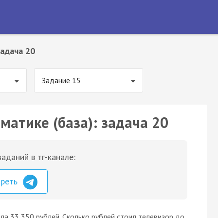
адача 20
Задание 15
матике (база): задача 20
аданий в тг-канале:
треть
ла 33 350 рублей. Сколько рублей стоил телевизор до