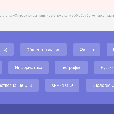
а кнопку «Отправить», вы принимаете
положение об обработке персональн
ная)
Обществознание
Физика
Информатика
География
Русски
ствознание ОГЭ
Химия ОГЭ
Биология 