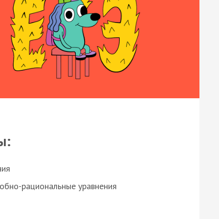
ы:
ния
робно-рациональные уравнения