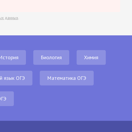
ых данных
.
История
Биология
Химия
й язык ОГЭ
Математика ОГЭ
ОГЭ