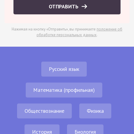
ОТПРАВИТЬ
Нажимая на кнопку «Отправить», вы принимаете
положение об
обработке персональных данных
.
Русский язык
Математика (профильная)
Обществознание
Физика
История
Биология