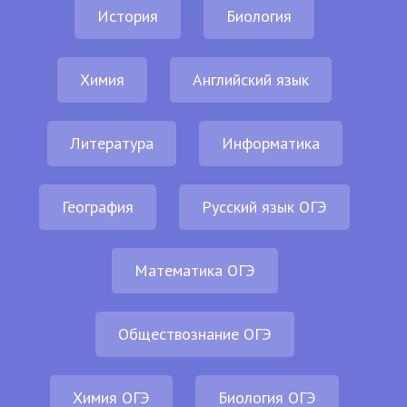
История
Биология
Химия
Английский язык
Литература
Информатика
География
Русский язык ОГЭ
Математика ОГЭ
Обществознание ОГЭ
Химия ОГЭ
Биология ОГЭ