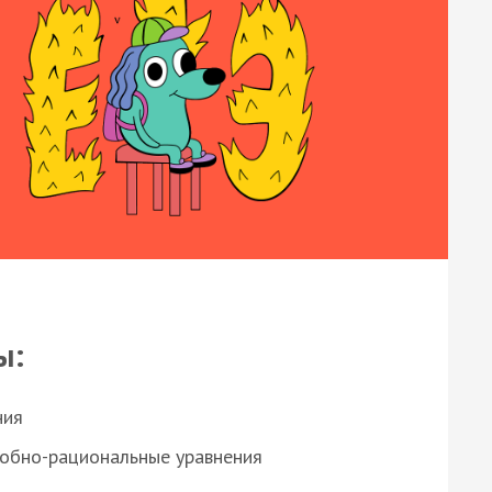
ы:
ния
робно-рациональные уравнения