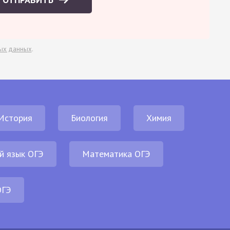
ых данных
.
История
Биология
Химия
й язык ОГЭ
Математика ОГЭ
ОГЭ