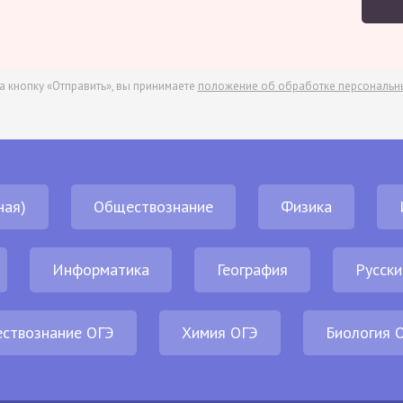
а кнопку «Отправить», вы принимаете
положение об обработке персональн
ная)
Обществознание
Физика
Информатика
География
Русски
ствознание ОГЭ
Химия ОГЭ
Биология 