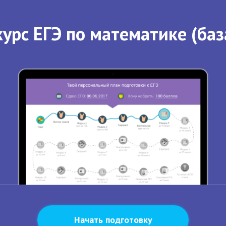
урс ЕГЭ по математике (баз
Начать подготовку