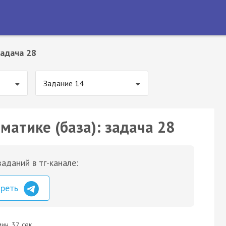
адача 28
Задание 14
матике (база): задача 28
аданий в тг-канале:
треть
ин. 32 сек.