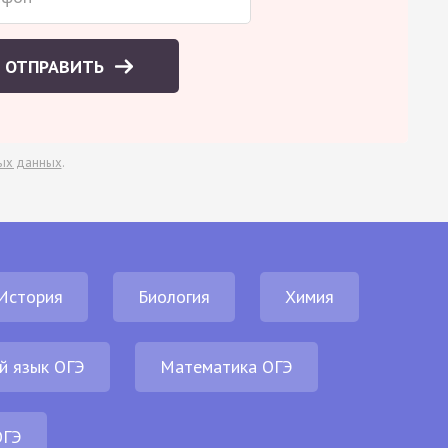
ОТПРАВИТЬ
ых данных
.
История
Биология
Химия
й язык ОГЭ
Математика ОГЭ
ОГЭ