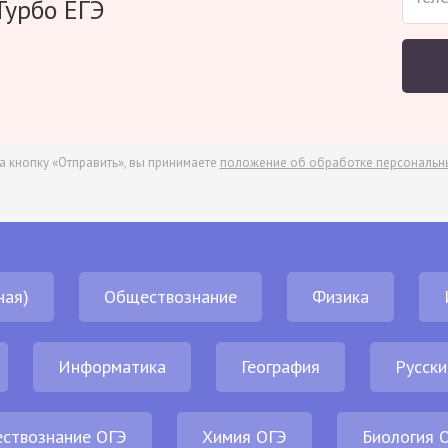
Турбо ЕГЭ
а кнопку «Отправить», вы принимаете
положение об обработке персональн
ная)
Обществознание
Физика
Информатика
География
Русски
ствознание ОГЭ
Химия ОГЭ
Биология 