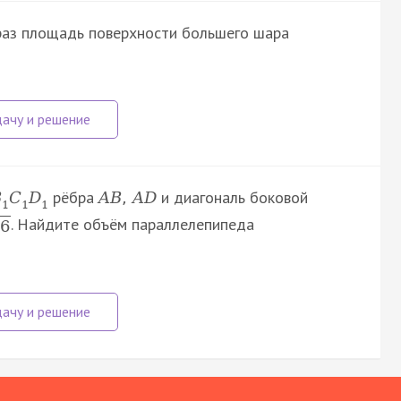
 раз площадь поверхности большего шара
рёбра
и диагональ боковой
B
C
D
A
B
,
A
D
1
1
1
. Найдите объём параллелепипеда
6