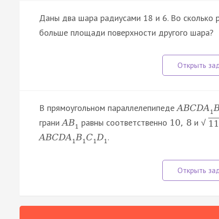
Даны два шара радиусами 18 и 6. Во сколько
больше площади поверхности другого шара?
В прямоугольном параллелепипеде
A
B
C
D
A
1
грани
равны соответственно
и
A
B
10
,
8
√
11
1
.
A
B
C
D
A
B
C
D
1
1
1
1