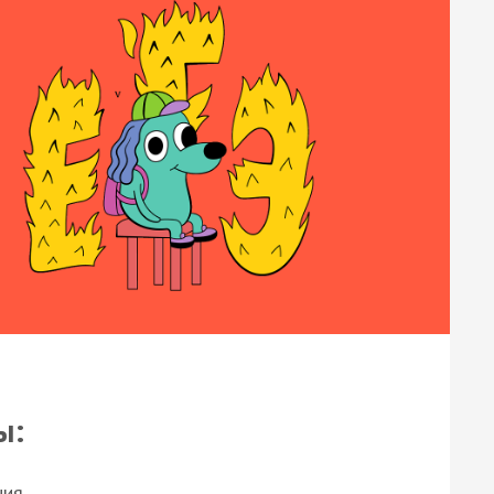
ы:
ния