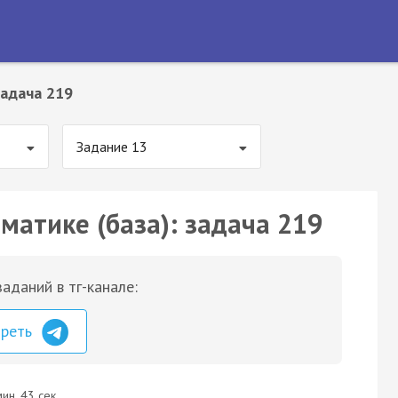
адача 219
Задание 13
матике (база): задача 219
аданий в тг-канале:
треть
ин. 43 сек.