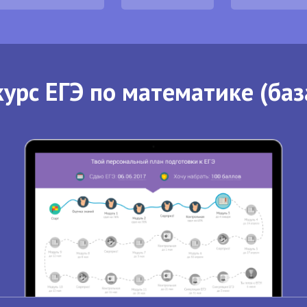
урс ЕГЭ по математике (баз