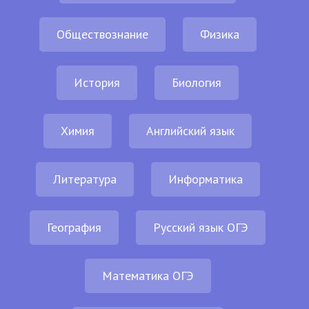
Обществознание
Физика
История
Биология
Химия
Английский язык
Литература
Информатика
География
Русский язык ОГЭ
Математика ОГЭ