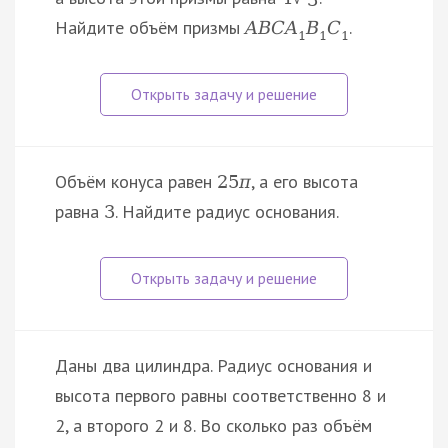
Найдите объём призмы
.
A
B
C
A
B
C
1
1
1
Объём конуса равен
, а его высота
25
π
равна
. Найдите радиус основания.
3
Даны два цилиндра. Радиус основания и
высота первого равны соответственно 8 и
2, а второго 2 и 8. Во сколько раз объём