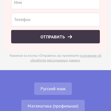
ОТПРАВИТЬ
Нажимая на кнопку «Отправить», вы принимаете
положение об
обработке персональных данных
.
Русский язык
Математика (профильная)