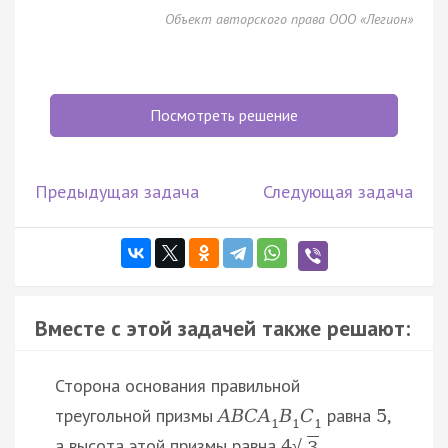
Объект авторского права ООО «Легион»
Посмотреть решение
Предыдущая задача
Следующая задача
Вместе с этой задачей также решают:
Сторона основания правильной
треугольной призмы
равна
,
A
B
C
A
B
C
5
1
1
1
а высота этой призмы равна
.
4
√
3