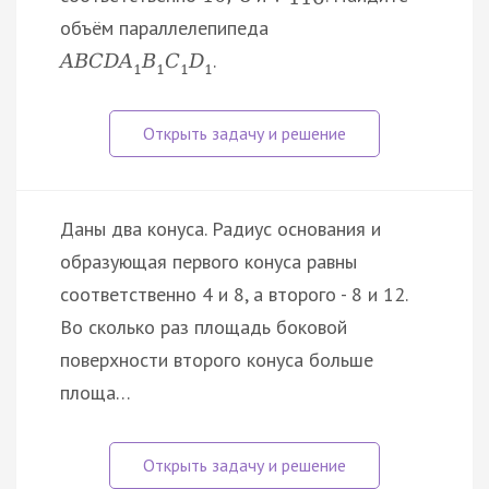
объём параллелепипеда
.
A
B
C
D
A
B
C
D
1
1
1
1
Даны два конуса. Радиус основания и
образующая первого конуса равны
соответственно 4 и 8, а второго - 8 и 12.
Во сколько раз площадь боковой
поверхности второго конуса больше
площа…