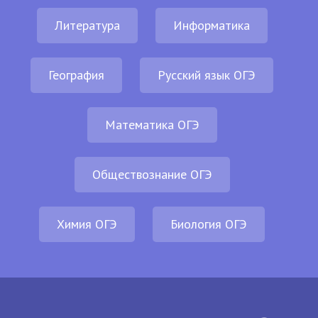
Литература
Информатика
География
Русский язык ОГЭ
Математика ОГЭ
Обществознание ОГЭ
Химия ОГЭ
Биология ОГЭ