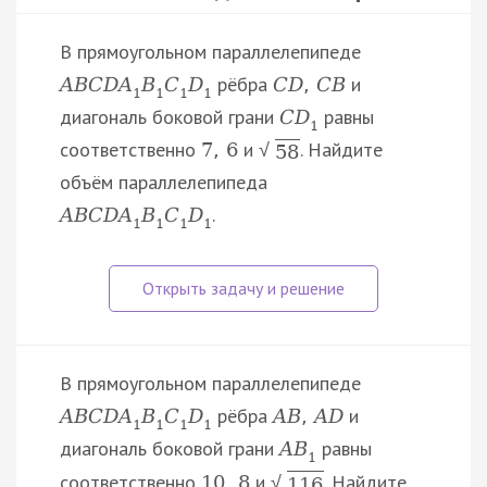
В прямоугольном параллелепипеде
рёбра
и
A
B
C
D
A
B
C
D
C
D
,
C
B
1
1
1
1
диагональ боковой грани
равны
C
D
1
соответственно
и
. Найдите
7
,
6
√
58
объём параллелепипеда
.
A
B
C
D
A
B
C
D
1
1
1
1
В прямоугольном параллелепипеде
рёбра
и
A
B
C
D
A
B
C
D
A
B
,
A
D
1
1
1
1
диагональ боковой грани
равны
A
B
1
соответственно
и
. Найдите
10
,
8
√
116