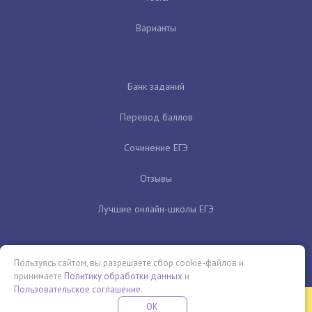
Варианты
Банк заданий
Перевод баллов
Сочинение ЕГЭ
Отзывы
Лучшие онлайн-школы ЕГЭ
Пользуясь сайтом, вы разрешаете сбор cookie-файлов и
принимаете
Политику обработки данных
и
Пользовательское соглашение
.
Бесплатная летняя школа
OK
ПОДРОБНЕЕ