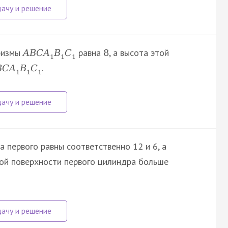
призмы
равна
, а высота этой
A
B
C
A
B
C
8
1
1
1
.
B
C
A
B
C
1
1
1
а первого равны соответственно 12 и 6, а
овой поверхности первого цилиндра больше