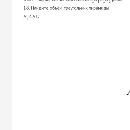
1
1
1
1
. Найдите объём треугольник пирамиды
18
.
B
A
B
C
1