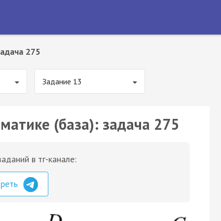
адача 275
Задание 13
матике (база): задача 275
аданий в тг-канале:
треть