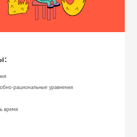
ы:
ния
робно-рациональные уравнения
ь время