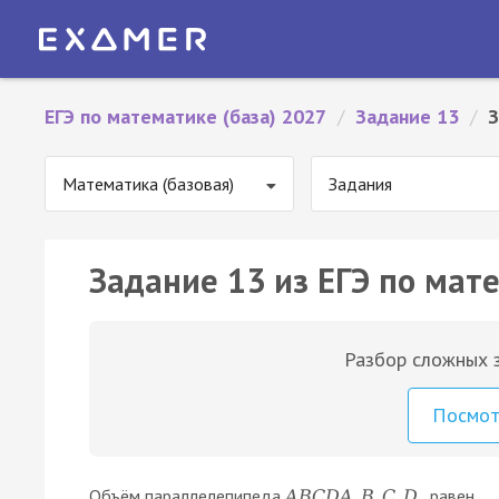
ЕГЭ по математике (база) 2027
/
Задание 13
/
З
Математика (базовая)
Задания
Задание 13 из ЕГЭ по мате
Разбор сложных з
Посмо
Объём параллелепипеда
равен
A
B
C
D
A
B
C
D