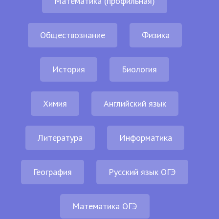
Математика (профильная)
Обществознание
Физика
История
Биология
Химия
Английский язык
Литература
Информатика
География
Русский язык ОГЭ
Математика ОГЭ