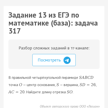
Задание 13 из ЕГЭ по
математике (база): задача
317
Разбор сложных заданий в тг-канале:
Посмотреть
В правильной четырёхугольной пирамиде
S
A
B
C
D
точка
— центр основания,
— вершина,
,
O
S
S
D
=
26
. Найдите длину отрезка
.
A
C
=
20
S
O
Объект авторского права ООО «Легион»