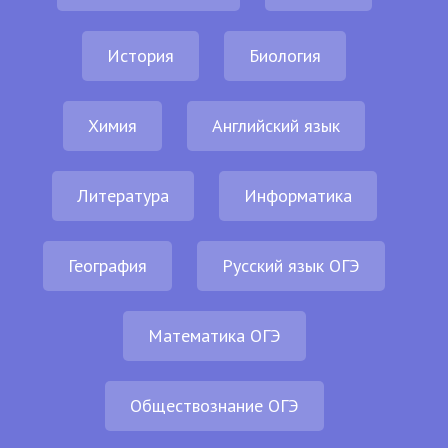
История
Биология
Химия
Английский язык
Литература
Информатика
География
Русский язык ОГЭ
Математика ОГЭ
Обществознание ОГЭ