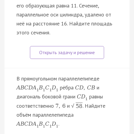
его образующая равна 11. Сечение,
параллельное оси цилиндра, удалено от
неё на расстояние 16. Найдите площадь
этого сечения.
В прямоугольном параллелепипеде
рёбра
и
A
B
C
D
A
B
C
D
C
D
,
C
B
1
1
1
1
диагональ боковой грани
равны
C
D
1
соответственно
и
. Найдите
7
,
6
√
58
объём параллелепипеда
.
A
B
C
D
A
B
C
D
1
1
1
1