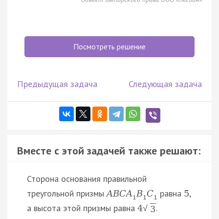
Посмотреть решение
Предыдущая задача
Следующая задача
Вместе с этой задачей также решают:
Сторона основания правильной
треугольной призмы
равна
,
A
B
C
A
B
C
5
1
1
1
а высота этой призмы равна
.
4
√
3